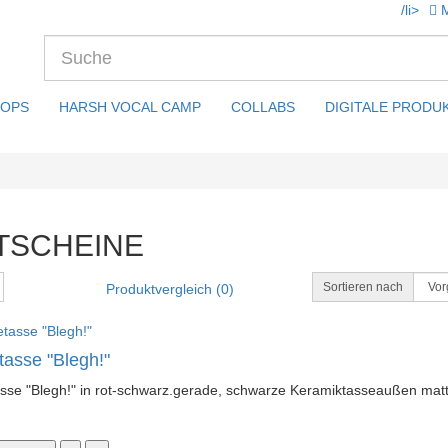
/li>
OPS
HARSH VOCAL CAMP
COLLABS
DIGITALE PRODU
TSCHEINE
Sortieren nach
Produktvergleich (0)
tasse "Blegh!"
sse "Blegh!" in rot-schwarz.gerade, schwarze Keramiktasseaußen matt